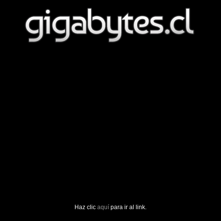
Haz clic
aquí
para ir al link.